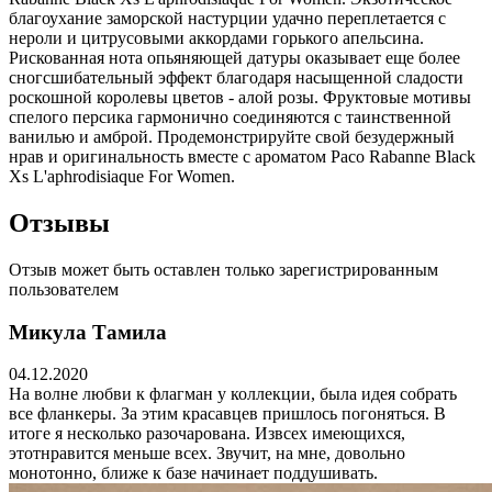
благоухание заморской настурции удачно переплетается с
нероли и цитрусовыми аккордами горького апельсина.
Рискованная нота опьяняющей датуры оказывает еще более
сногсшибательный эффект благодаря насыщенной сладости
роскошной королевы цветов - алой розы. Фруктовые мотивы
спелого персика гармонично соединяются с таинственной
ванилью и амброй. Продемонстрируйте свой безудержный
нрав и оригинальность вместе с ароматом Paco Rabanne Black
Xs L'aphrodisiaque For Women.
Отзывы
Отзыв может быть оставлен только зарегистрированным
пользователем
Микула Тамила
04.12.2020
На волне любви к флагман у коллекции, была идея собрать
все фланкеры. За этим красавцев пришлось погоняться. В
итоге я несколько разочарована. Извсех имеющихся,
этотнравится меньше всех. Звучит, на мне, довольно
монотонно, ближе к базе начинает поддушивать.