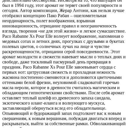
действительно бессмертны. Несмотря на то,
что выпущен он
был в 1994 году, этот аромат не теряет своей популярности и
сегодня. Автор композиции, Жерар Антони, как нельзя лучше
отобразил концепцию Пако Рабан – ошеломительная
неординарность, полет воображения, взрывная
инновационность, отрицание правил и неограниченность
взгляда, творения «не для этой жизни» и легкое сумасшествие.
Paco Rabanne Xs Pour Elle волнует воображение, напоминая о
медовых сотах и летних днях, прогулках с друзьями и букетах
полевых цветов, о солнечных лучах на лице и чувстве
раскрепощенности, отрицании серой повседневности. Этот
аромат молодости и свежести навевает мысли о теплых днях и
свободе, даже тоскливый пасмурный день превращая в
праздник. Paco Rabanne Xs Pour Elle завоевывает сердца с
первых нот: цитрусовая свежесть и прохладная нежность
жасмина постепенно сменяются и дополняются цветочными
оттенками белой фрезии, неуловимой сладковатой горечью
масла нероли, которое в древности считалось магическим и
обладающим гипнотическими свойствами. После себя аромат
оставляет теплый шлейф из древесного запаха сандала,
экзотического иланг-иланга и волнующего мускуса,
заставляющий обернуться вслед его обладательнице.
Опьяняющий и будоражащий запах подтолкнет вас к новым
свершениям, к новым вершинам, побуждая двигаться вперед и
раскрываться, выйти за собственные рамки. Обволакивающий