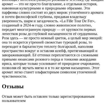
аромат — это не просто благоухание, а отдельная история,
навеянная культурными и природными образами. Эти
парфюмы словно состоят из двух миров: утончённого аромата
и почти философской глубины, придавая владельцу
уверенность, шарм и загадочность. «La Fille Tour De Fer»,
созданный в 2024-м году, словно живописное полотно,
передает многогранную природу — от хрупкости первых
лепестков розы до глубокой насыщенности её сердцевины.
Роза здесь — не просто нежный цветок, а целый мир эмоций:
она то искрится утренней свежестью турецкой розы, то
переходит в бархатистую теплоту болгарской, наполняя
пространство вокруг и оставляя шлейф, притягивающий и
завораживающий. Её оттенки переплетаются со сложными
пряными нюансами розового перца и тонкими аккордами
ириса, которые только усиливают её природное очарование,
позволяя ей звучать мягко и в то же время насыщенно. Этот
аромат легко станет ольфакторным символом утонченной
чувственности.
Отзывы
Отзыв может быть оставлен только зарегистрированным
пользователем