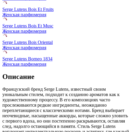
Serge Lutens Bois Et Fruits
Женская парфюмерия
Serge Lutens Bois Et Musc
Женская парфюмерия
Serge Lutens Bois Oriental
Женская парфюмерия
Serge Lutens Borneo 1834
Женская парфюмерия
Описание
Французский бренд Serge Lutens, известный своим
уникальным стилем,
подходит к созданию ароматов как к
художественному процессу. В его композициях часто
прослеживаются редкие ингредиенты, неожиданно
переплетающиеся с классическими нотами. Бренд выбирает
неочевидные, насыщенные аккорды, которые сложно уловить
с первого вдоха, но они постепенно раскрываются, оставляя
след, надолго остающийся в памяти. Стиль Serge Lutens
воплощает интеллектуальную роскошь и эстетику, где каждый