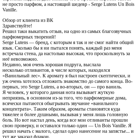
не просто парфюм, а настоящий шедевр - Serge Lutens Un Bois
Vanille.
Обзор от клиента из ВК
Здравствуйте!
Решил таки выкатить отзыв, на одно из самых благозвучных
парфюмерных творений!
Serge Lutens — бренд, с которым я так и не смог найти общий
язык. Сколько бы я ни пытался понять, каждый раз меня
встречала стена, да настолько высокая, что проскользнуть за
неё невозможно.
Недавно, моя очень хорошая подруга, выслала
несколько
отливантов
, в числе которых, находился
«Ванильный лес». К аромату я был настроен скептически, и
уж очень хотелось отложить знакомство до самого конца. Во-
первых, это Serge Lutens, а во-вторых, он — про ваниль.
Я человек, у которого данная нота вызывает жуткую
неприязнь, в основном из-за того, что парфюмерные дома,
всячески пытаются обыгрывать звучание «ванильного
концентрата». Таким образом, ароматы становятся куда
тяжелее и более душными, вызывая у меня лишь головную
боль. Но вот настал день, когда все мои
отливанты
прошли
свою проверку, и оставался только один — Un Bois Vanille. Я
решил начать с малого, сделал одно нанесение на запястье... и
тут же заказал флакон.