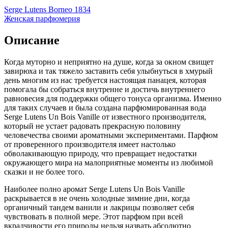
Serge Lutens Borneo 1834
Женская парфюмерия
Описание
Когда муторно и неприятно на душе,
когда за окном свищет
завирюха и так тяжело заставить себя улыбнуться в хмурый
день многим из нас требуется настоящая панацея, которая
помогала бы собраться внутренне и достичь внутреннего
равновесия для поддержки общего тонуса организма. Именно
для таких случаев и была создана парфюмированная вода
Serge Lutens Un Bois Vanille от известного производителя,
который не устает радовать прекрасную половину
человечества своими ароматными экспериментами. Парфюм
от проверенного производителя имеет настолько
обволакивающую природу, что превращает недостатки
окружающего мира на малоприятные моменты из любимой
сказки и не более того.
Наиболее полно аромат Serge Lutens Un Bois Vanille
раскрывается в не очень холодные зимние дни, когда
органичный тандем ванили и лакрицы позволяет себя
чувствовать в полной мере. Этот парфюм при всей
вкрадчивости его природы нельзя назвать абсолютно