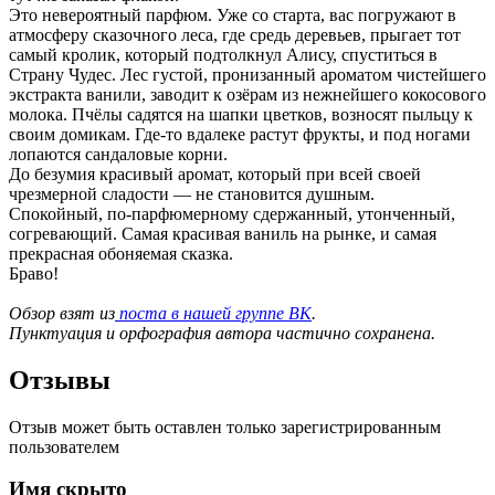
Это невероятный парфюм. Уже со старта, вас погружают в
атмосферу сказочного леса, где средь деревьев, прыгает тот
самый кролик, который подтолкнул Алису, спуститься в
Страну Чудес. Лес густой, пронизанный ароматом чистейшего
экстракта ванили, заводит к озёрам из нежнейшего кокосового
молока. Пчёлы садятся на шапки цветков, возносят пыльцу к
своим домикам. Где-то
вдалеке
растут фрукты, и под ногами
лопаются сандаловые корни.
До безумия красивый аромат, который при всей своей
чрезмерной сладости — не становится душным.
Спокойный,
по-парфюмерному
сдержанный, утонченный,
согревающий. Самая красивая ваниль на рынке, и самая
прекрасная обоняемая сказка.
Браво!
Обзор взят из
поста в нашей группе ВК
.
Пунктуация и орфография автора частично сохранена.
Отзывы
Отзыв может быть оставлен только зарегистрированным
пользователем
Имя скрыто