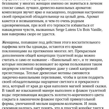
безликим: у многих женщин именно он значиться в личном
списке самых лучших древесно-ванильных ароматов:
композиция звучит ярко и насыщенно, поднимая настроение
своей прекрасной обладательнице на целый день. Аромат
кажется и возвышенным, и чем-то очень родным
одновременным, при всей его терпкости избавиться от
наваждения чувств, вызванных Serge Lutens Un Bois Vanille,
вам наверняка скоро не удастся.
Женщины, попавшие под действия этого восхитительного
парфюма хотя бы однажды, остаются его ярыми
поклонницами на протяжении многих лет. Прекрасным
дополнением общей концепции туалетной воды можно
считать и само ее название - «Ванильный лес», и те эмоции,
которые неизменно возникают во время пользования таким
шедевром элитной парфюмерии даже у самой капризной
прелестницы. Теплые древесные мотивы сменяются
лакрично-ванильными переливами, чтобы в целом подарить
своей обладательницы ощущение светлого и прекрасного
леса, который от края до края наполнен магией зимней сказки.
В такой же изысканной манере выполнен и флакон туалетной
воды: переливающая жидкость золотисто-коричневого цвета
сокрыта в лаконичном флаконе простой прямоугольной
формы, увенчанной милым шариком-колпачком. И лишь
скромная надпись дает понять, что в простой коробке таится