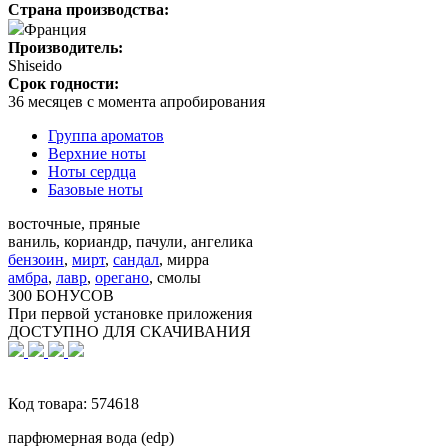
Страна производства:
Франция
Производитель:
Shiseido
Срок годности:
36 месяцев с момента апробирования
Группа ароматов
Верхние ноты
Ноты сердца
Базовые ноты
восточные, пряные
ваниль, кориандр, пачули, ангелика
бензоин
,
мирт
,
сандал
,
мирра
амбра
,
лавр
,
орегано
,
смолы
300 БОНУСОВ
При первой установке приложения
ДОСТУПНО ДЛЯ СКАЧИВАНИЯ
Код товара:
574618
парфюмерная вода (edp)