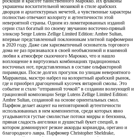
роскоши и красоте таинственного Марокко. Их флаконы
украшены восхитительной мозаикой в стиле арабских
дворцов и архитектурных мечетей, а чувственные характеры
полностью отвечают колориту и аутентичности этой
невероятной страны. Одним из лимитированных изданий
серии стал богатый по своему звучанию восточно-пряный
эликсир Serge Lutens Zellige Limited Edition: Ambre Sultan,
впервые представленный поклонникам элитной парфюмерии
в 2020 году. Даже сам харизматичный основатель торгового
дома не раз признавался в своей необъяснимой и взаимной
любви к атмосфере сказочного Марокко, что и нашло
воплощение в виртуозных комбинациях традиционных
восточных нот, представленных в составе ольфакторной
пирамидки. После долгих прогулок по улицам невероятного
Марракеша, маэстро набрел на колоритный арабский рынок,
где и приобрел драгоценный кусочек янтарной смолы. Это
событие и стало “отправной точкой” в создании волнующей и
грациозной композиции Serge Lutens Zellige Limited Edition:
Ambre Sultan, созданной на основе ориентальных смол.
Парфюм делает акцент на неповторимой аутентичности
использованных в нем компонентов, среди которых явно
угадываются густые смолистые потоки мирры и бензоина,
пряная сладость ангелики и душистый букет специй, в
котором доминируют резкие аккорды кориандра, орегано и
благородного лавра. Парфюмер Christopher Sheldrake,