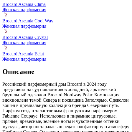
Brocard Ascania Clima
Женская парфюмерия
Brocard Ascania Cool Way
Женская парфюмерия
Brocard Ascania Crystal
Женская парфюмерия
Brocard Ascania Eclat
Женская парфюмерия
Описание
Российский парфюмерный дом Brocard в 2024 году
представил на суд поклонников холодный,
арктический
брутальный одеколон Brocard Nordway Polar. Композиция
вдохновлена темой Севера и посвящена Заполярью. Одеколон
вошел в премиальную коллекцию бренда Северный путь.
Парфюм создан талантливым французским парфюмером
Fabienne Coupaye. Использовав в пирамиде цитрусовые,
пряные, древесные, зеленые ноты и чувственные оттенки
мускуса, автор постаралась передать ольфакторную атмосферу
Крайнего Севера. Одеколон адресован успешным мужчинам с