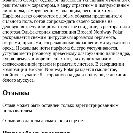
решительным характером, в меру страстным и импульсивным
личностям, самоуверенным, знающим, чего они хотят.
Парфюм легко сочетается с любым образом представителя
сильного пола, готов сопровождать своего хозяина на
деловую встречу или романтическое свидание, в ресторан или
спортзал.Ольфакторная композиция Brocard Nordway Polar
раскрывается свежим цитрусовым ароматом бергамота,
острыми, пряными, согревающими вкраплениями мускатного
ореха. Начальные ноты парфюма быстро улетучиваются,
уступая место розовому, древесному благоуханию палисандра,
купающемуся в море зеленых нот, пахнущих запахом
свежескошенной травой и размятых листьев. В завершении
композиции Brocard Nordway Polar раздается смолистое,
хвойное звучание благородного кедра и волнующее дыхание
белого мускуса.
Отзывы
Отзыв может быть оставлен только зарегистрированным
пользователем
Отзывов о данном аромате пока еще нет.