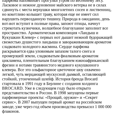
парфюма напоминает прогулки утром по весеннему лесу.
Ласковое и нежное дуновение майского ветерка не в силах
сдвинуть с места верхушки многолетних сосен и лиственниц,
но кокетливо колышет траву, которая еще не имеет сил
нарушить первозданную тишину. Природа в ожидании, день
вот-вот вступит в полные права, запоют птицы, начнут
стрекотать кузнечики, волшебное благоухание заполнит все
пространство. Ароматическая композиция «Ландыш и
Кукушкин Клевер» с первых нот дышит нежной будоражащей
свежестью душистого ландыша и завораживающим ароматом
сладковато холодного жасмина. Сердце парфюма
раскрывается едва уловимым запахом талого снега и
промерзшей земли, сладковатым фиалковым ароматом
цикламена, пленительным благоуханием южноафриканской
фрезии и нотами травянистого медового кукушкиного
клевера. Все это ольфакторное цветочное шоу охвачено
легкой, чуть мерцающей мускусной дымкой, оставляющей
стойкий, утонченный шлейф. История бренда Brocard
стартовала в 1991 году в Берлине с создания холдинга
BROCARD. Уже в следующем году было открыто
представительство в России. В 1998 запущены первые
парфюмерные проекты: «Прощай, оружие» и «Секрет
сервис». В 2007 выпущен первый аромат на российском
заводе, уже через год объем производства превысил 1 000 000
флаконов.