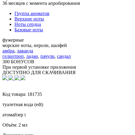
36 месяцев с момента апробирования
Группа ароматов
Верхние ноты
Ноты сердца
Базовые ноты
фужерные
морские ноты, нероли, шалфей
амбра
,
лаванда
гелиотроп
,
ладан
,
пачули
,
сандал
300 БОНУСОВ
При первой установке приложения
ДОСТУПНО ДЛЯ СКАЧИВАНИЯ
Код товара:
181735
туалетная вода (edt)
атомайзер
i
Объём:
2 мл