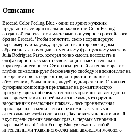
Описание
Brocard Color Feeling Blue - один из ярких мужских
представителей оригинальной коллекции Color Feeling,
созданной творческими мастерами популярного российского
бренда Brocard. Чтобы воплотить свою неординарную
парфюмерную задумку, представители торгового дома
обратились за помощью к именитому французскому мастеру
Julia Rodriguez Pasto, которая точно смогла воссоздать в
ольфакторной плоскости освежающий и мечтательный
характер синего цвета. Этот насыщенный оттенок морских
глубин символизирует бесконечную свободу и вдохновляет на
покорение новых горизонтов, он прост и непонятен
абсолютному большинству людей, одновременно. Стильная
фужерная композиция приглашает на романтическую
прогулку вдоль побережья теплого моря и позволяет вдоволь
насладиться теми волшебными запахами, что царят на
заброшенных безлюдных пляжах. Здесь пронзительная
прохлада воды смешивается с резкими фактурными
оттенками морской соли, а на губах остается неповторимый
вкус горечи свежих зеленых трав. С первых мгновений,
парфюм Brocard Color Feeling Blue увлекает за собой
интенсивными травянисто-зелеными аккордами молодого