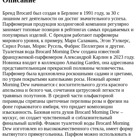
Описание
Бренд Brocard был создан в Берлине в 1991 году,
за 30 с
лишним лет деятельности он достиг значительного успеха.
Парфюмерная продукция холдинговой компании регулярно
занимает топовые позиции в рейтингах самых продаваемых и
популярных изделий. С брендом работают парфюмеры
мирового уровня, к примеру, Мари Саламань, Эгон Уэлкерс,
Сирил Ролан, Морис Русель, Фабрис Пеллегрин и другие.
Туалетная вода Brocard Morning Dew создана известной
француженкой-парфюмером Александрой Карлин в 2023 году.
Новинка входит в коллекцию Amazing Garden, она адресована
представительницам прекрасной половины человечества.
Парфюмер была вдохновлена роскошными садами и цветами,
по утрам покрытыми капельками росы. Нежный аромат
Morning Dew начинается с восхитительного дуэта красного
апельсина и белого чая, сочетания цитрусовой легкости и
травяных полутонов. В средней части ольфакторной
пирамиды спрятаны цветочные переливы розы и фрезии на
фоне горьковатого имбиря, что придает композиции
изысканность. Базовая нота духов Brocard Morning Dew –
мускус, он создает чувственный и соблазнительный
финальный шлейф. Флакон туалетной воды Brocard Morning
Dew изготовлен из высококачественного стекла, имеет форму
вытянутого прямоугольника. Парфюм можно использовать в