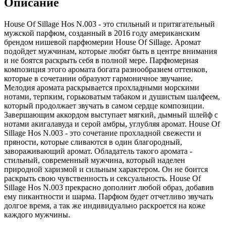
Описание
House Of Sillage Hos N.003 - это стильный и притягательный
мужской парфюм, созданный в 2016 году американским
брендом нишевой парфюмерии House Of Sillage. Аромат
подойдет мужчинам,
которые любят быть в центре внимания
и не боятся раскрыть себя в полной мере. Парфюмерная
композиция этого аромата богата разнообразием оттенков,
которые в сочетании образуют гармоничное звучание.
Мелодия аромата раскрывается прохладными морскими
нотами, терпким, горьковатым табаком и душистым шалфеем,
который продолжает звучать в самом сердце композиции.
Завершающим аккордом выступает мягкий, дымный шлейф с
нотами акигалавуда и серой амбры, углубляя аромат. House Of
Sillage Hos N.003 - это сочетание прохладной свежести и
пряности, которые сливаются в один благородный,
завораживающий аромат. Обладатель такого аромата -
стильный, современный мужчина, который наделен
природной харизмой и сильным характером. Он не боится
раскрыть свою чувственность и сексуальность. House Of
Sillage Hos N.003 прекрасно дополнит любой образ, добавив
ему пикантности и шарма. Парфюм будет отчетливо звучать
долгое время, а так же индивидуально раскроется на коже
каждого мужчины.