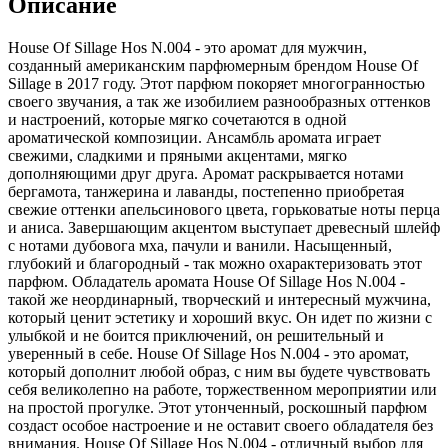
Описание
House Of Sillage Hos N.004 - это аромат для мужчин,
созданный американским парфюмерным брендом House Of
Sillage в 2017 году. Этот парфюм покоряет многогранностью
своего звучания,
а так же изобилием разнообразных оттенков
и настроений, которые мягко сочетаются в одной
ароматической композиции. Ансамбль аромата играет
свежими, сладкими и пряными акцентами, мягко
дополняющими друг друга. Аромат раскрывается нотами
бергамота, танжерина и лаванды, постепенно приобретая
свежие оттенки апельсинового цвета, горьковатые ноты перца
и аниса. Завершающим акцентом выступает древесный шлейф
с нотами дубовога мха, пачули и ванили. Насыщенный,
глубокий и благородный - так можно охарактеризовать этот
парфюм. Обладатель аромата House Of Sillage Hos N.004 -
такой же неординарный, творческий и интересный мужчина,
который ценит эстетику и хороший вкус. Он идет по жизни с
улыбкой и не боится приключений, он решительный и
уверенный в себе. House Of Sillage Hos N.004 - это аромат,
который дополнит любой образ, с ним вы будете чувствовать
себя великолепно на работе, торжественном мероприятии или
на простой прогулке. Этот утонченный, роскошный парфюм
создаст особое настроение и не оставит своего обладателя без
внимания. House Of Sillage Hos N.004 - отличный выбор для