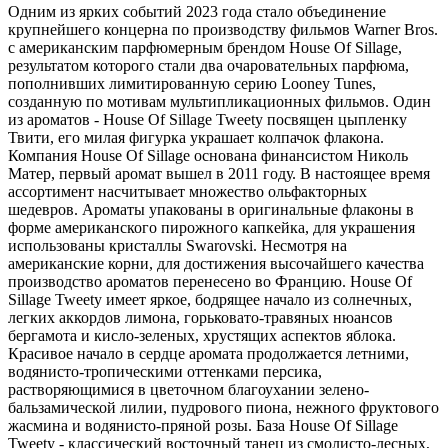
Одним из ярких событий 2023 года стало объединение
крупнейшего концерна по производству фильмов Warner Bros.
с американским парфюмерным брендом House Of Sillage,
результатом которого стали два очаровательных парфюма,
пополнивших лимитированную серию Looney Tunes,
созданную по мотивам мультипликационных фильмов. Один
из ароматов - House Of Sillage Tweety посвящен цыпленку
Твити, его милая фигурка украшает колпачок флакона.
Компания House Of Sillage основана финансистом Николь
Матер, первый аромат вышел в 2011 году. В настоящее время
ассортимент насчитывает множество ольфакторных
шедевров. Ароматы упакованы в оригинальные флаконы в
форме американского пирожного капкейка, для украшения
использованы кристаллы Swarovski. Несмотря на
американские корни, для достижения высочайшего качества
производство ароматов перенесено во Францию. House Of
Sillage Tweety имеет яркое, бодрящее начало из солнечных,
легких аккордов лимона, горьковато-травяных нюансов
бергамота и кисло-зеленых, хрустящих аспектов яблока.
Красивое начало в сердце аромата продолжается летними,
водянисто-тропическими оттенками персика,
растворяющимися в цветочном благоухании зелено-
бальзамической лилии, пудрового пиона, нежного фруктового
жасмина и водянисто-пряной розы. База House Of Sillage
Tweety - классический восточный танец из смолисто-лесных,