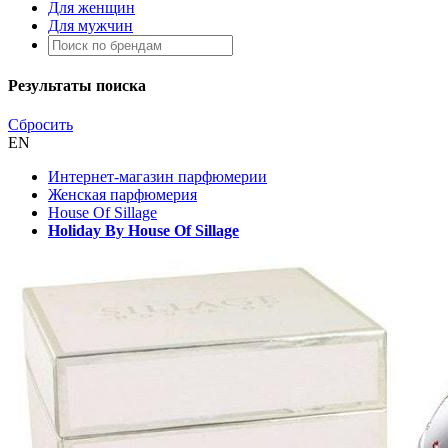
Для женщин
Для мужчин
Результаты поиска
Сбросить
EN
Интернет-магазин парфюмерии
Женская парфюмерия
House Of Sillage
Holiday By House Of Sillage