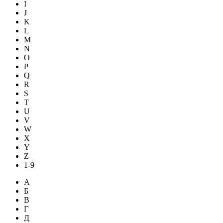
I
J
K
L
M
N
O
P
Q
R
S
T
U
V
W
X
Y
Z
1-9
А
Б
В
Г
Д