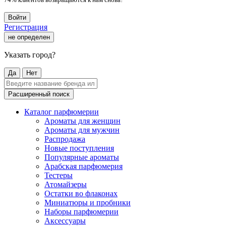
Войти
Регистрация
не определен
Указать город?
Да
Нет
Расширенный поиск
Каталог парфюмерии
Ароматы для женщин
Ароматы для мужчин
Распродажа
Новые поступления
Популярные ароматы
Арабская парфюмерия
Тестеры
Атомайзеры
Остатки во флаконах
Миниатюры и пробники
Наборы парфюмерии
Аксессуары