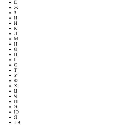
Е
Ж
З
И
Й
К
Л
М
Н
О
П
Р
С
Т
У
Ф
Х
Ц
Ч
Ш
Э
Ю
Я
1-9