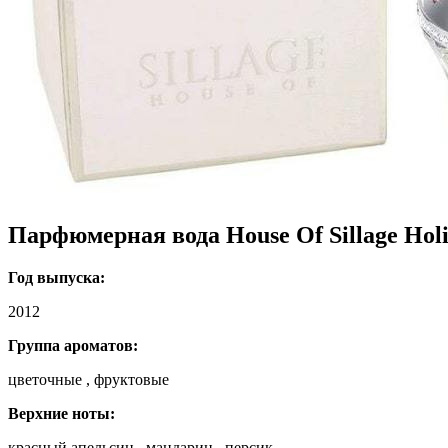
Парфюмерная вода House Of Sillage Holi
Год выпуска:
2012
Группа ароматов:
цветочные , фруктовые
Верхние ноты:
красный апельсин , мандарин , персик