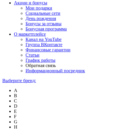
Акции и бонусы
Мои подарки
Социальные сети
День рождения
Бонусы за отзывы
Бонусная программа
О маркетплейсе
Канал на YouTube
Группа ВКонтакте
Финансовые гарантии
Статьи
График работы
Обратная связь
Информационный посредник
Выберите бренд:
A
B
C
D
E
F
G
H