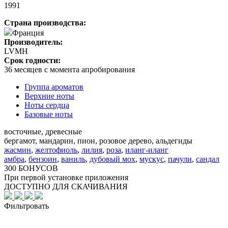
1991
Страна производства:
Франция
Производитель:
LVMH
Срок годности:
36 месяцев с момента апробирования
Группа ароматов
Верхние ноты
Ноты сердца
Базовые ноты
восточные, древесные
бергамот, мандарин, пион, розовое дерево, альдегиды
жасмин
,
желтофиоль
,
лилия
,
роза
,
иланг-иланг
амбра
,
бензоин
,
ваниль
,
дубовый мох
,
мускус
,
пачули
,
сандал
300 БОНУСОВ
При первой установке приложения
ДОСТУПНО ДЛЯ СКАЧИВАНИЯ
Фильтровать