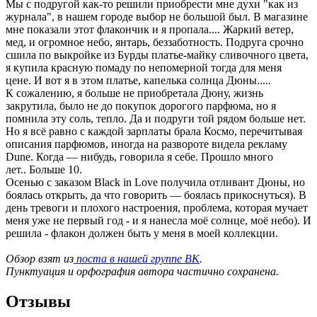
Мы с подругой как-то решили приобрести мне духи "как из
журнала", в нашем городе выбор не большой был. В магазине
мне показали этот флакончик и я пропала.... Жаркий ветер,
мед, и огромное небо, янтарь, беззаботность
.
Подруга срочно
сшила по выкройке из Бурды платье-майку сливочного цвета,
я купила красную помаду по непомерной тогда для меня
цене.
И вот я в этом платье, капелька солнца Дюны.....
К сожалению, я больше не приобретала Дюну, жизнь
закрутила, было не до покупок дорогого парфюма, но я
помнила эту соль, тепло. Да и подруги той рядом больше нет.
Но я всё равно с каждой зарплаты брала Космо, перечитывая
описания
парфюмов
, иногда на развороте видела рекламу
Dune. Когда
—
нибудь, говорила я себе. Прошло много
лет
..
Больше 10.
Осенью с заказом Black in Love получила
отливант
Дюны, но
боялась открыть, да что говорить
—
боялась прикоснуться
)
. В
день тревоги и плохого настроения, проблема, которая мучает
меня уже не первый год - и я нанесла моё солнце, моё небо
)
. И
решила -
флакон должен быть у меня в моей коллекции.
Обзор взят из
поста в нашей группе ВК
.
Пунктуация и орфография автора частично сохранена.
Отзывы