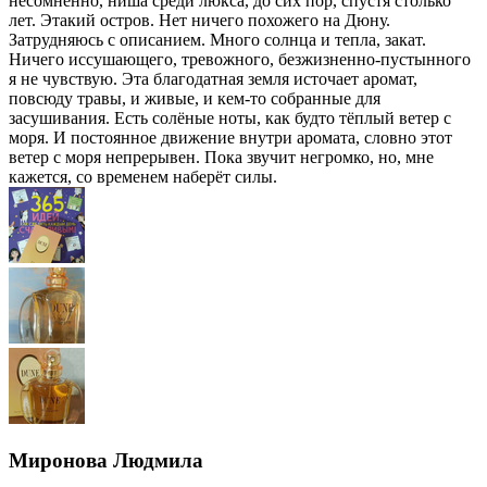
несомненно, ниша среди люкса, до сих пор, спустя столько
лет. Этакий остров. Нет ничего похожего на Дюну.
Затрудняюсь с описанием. Много солнца и тепла, закат.
Ничего иссушающего, тревожного, безжизненно-пустынного
я не чувствую. Эта благодатная земля источает аромат,
повсюду травы, и живые, и кем-то собранные для
засушивания. Есть солёные ноты, как будто тёплый ветер с
моря. И постоянное движение внутри аромата, словно этот
ветер с моря непрерывен. Пока звучит негромко, но, мне
кажется, со временем наберёт силы.
Миронова Людмила