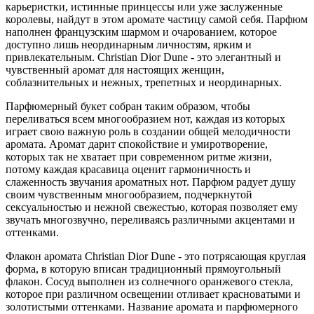
карьеристки, истинные принцессы или уже заслуженные
королевы, найдут в этом аромате частицу самой себя. Парфюм
наполнен французским шармом и очарованием, которое
доступно лишь неординарным личностям, ярким и
привлекательным. Christian Dior Dune - это элегантный и
чувственный аромат для настоящих женщин,
соблазнительных и нежных, трепетных и неординарных.
Парфюмерный букет собран таким образом, чтобы
переливаться всем многообразием нот, каждая из которых
играет свою важную роль в создании общей мелодичности
аромата. Аромат дарит спокойствие и умиротворение,
которых так не хватает при современном ритме жизни,
потому каждая красавица оценит гармоничность и
слаженность звучания ароматных нот. Парфюм радует душу
своим чувственным многообразием, подчеркнутой
сексуальностью и нежной свежестью, которая позволяет ему
звучать многозвучно, переливаясь различными акцентами и
оттенками.
Флакон аромата Christian Dior Dune - это потрясающая круглая
форма, в которую вписан традиционный прямоугольный
флакон. Сосуд выполнен из солнечного оранжевого стекла,
которое при различном освещении отливает красноватыми и
золотистыми оттенками. Название аромата и парфюмерного