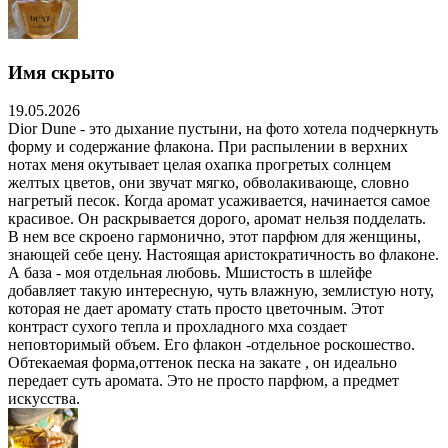
Имя скрыто
19.05.2026
Dior Dune - это дыхание пустыни, на фото хотела подчеркнуть
форму и содержание флакона. При распылении в верхних
нотах меня окутывает целая охапка прогретых солнцем
желтых цветов, они звучат мягко, обволакивающе, словно
нагретый песок. Когда аромат усаживается, начинается самое
красивое. Он раскрывается дорого, аромат нельзя подделать.
В нем все скроено гармонично, этот парфюм для женщины,
знающей себе цену. Настоящая аристократичность во флаконе.
А база - моя отдельная любовь. Мшистость в шлейфе
добавляет такую интересную, чуть влажную, землистую ноту,
которая не дает аромату стать просто цветочным. Этот
контраст сухого тепла и прохладного мха создает
неповторимый объем. Его флакон -отдельное роскошество.
Обтекаемая форма,оттенок песка на закате , он идеально
передает суть аромата. Это не просто парфюм, а предмет
искусства.