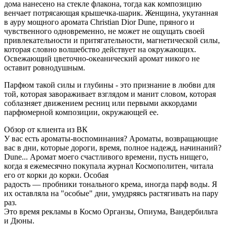
дома нанесено на стекле флакона, тогда как композицию
венчает потрясающая крышечка-шарик. Женщина, укутанная
в ауру мощного аромата Christian Dior Dune, пряного и
чувственного одновременно, не может не ощущать своей
привлекательности и притягательности, магнетической силы,
которая словно волшебство действует на окружающих.
Освежающий цветочно-океанический аромат никого не
оставит ровнодушным.
Парфюм такой силы и глубины - это признание в любви для
той, которая завораживает взглядом и манит словом, которая
соблазняет движением ресниц или первыми аккордами
парфюмерной композиции, окружающей ее.
Обзор от клиента из ВК
У вас есть ароматы-воспоминания? Ароматы, возвращающие
вас в дни, которые дороги, время, полное надежд, начинаний?
Dune... Аромат моего счастливого времени, пусть нищего,
когда я ежемесячно покупала журнал Космополитен, читала
его от корки до корки. Особая
радость
—
пробники
тонального крема, иногда
парф
воды. Я
их оставляла на "особые" дни, умудряясь растягивать на пару
раз.
Это время рекламы в Космо Органзы, Опиума,
Вандербильта
и
Дюны.