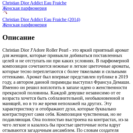
Christian Dior Addict Eau Fraiche
Женская парфюмерия
Christian Dior Addict Eau Fraiche (2014)
Женская парфюмерия
Описание
Christian Dior J'Adore Roller Pearl - это яркий приятный аромат
для женщин,
которые привыкли добиваться поставленных
целей и не отступать ни при каких условиях. В парфюмерной
композиции сочетаются нежные и легкие цветочные ароматы,
которые тесно переплетаются с более тяжелыми и сильными
оттенками. Аромат был впервые представлен публике в 2019
году, а автором данной пирамиды выступил Франсуа Демаши.
Именно он решил воплотить в запахе идею о женственности
прекрасной половины. Каждой девушке независимо от ее
возраста хочется быть соблазнительной, необыкновенной и
манящей, но в то же время непохожей на других. Эту
характеристику и отображают духи, которые буквально
контрастируют сами себя. Композиция чувственная, но не
подавляющая. Она полностью выстроена на контрастах, из-за
чего легкие и казалось бы простые цветочные ноты вдруг
отзываются загадочным ансамблем. По словам создателя