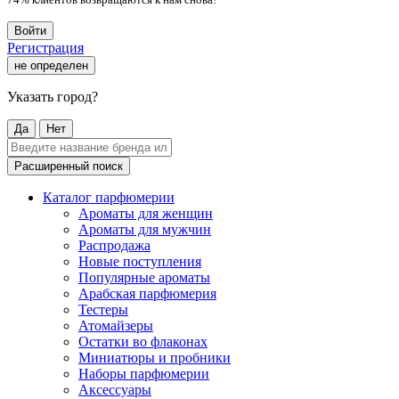
Войти
Регистрация
не определен
Указать город?
Да
Нет
Расширенный поиск
Каталог парфюмерии
Ароматы для женщин
Ароматы для мужчин
Распродажа
Новые поступления
Популярные ароматы
Арабская парфюмерия
Тестеры
Атомайзеры
Остатки во флаконах
Миниатюры и пробники
Наборы парфюмерии
Аксессуары