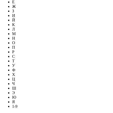
Е
Ж
З
И
Й
К
Л
М
Н
О
П
Р
С
Т
У
Ф
Х
Ц
Ч
Ш
Э
Ю
Я
1-9