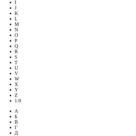
I
J
K
L
M
N
O
P
Q
R
S
T
U
V
W
X
Y
Z
1-9
А
Б
В
Г
Д