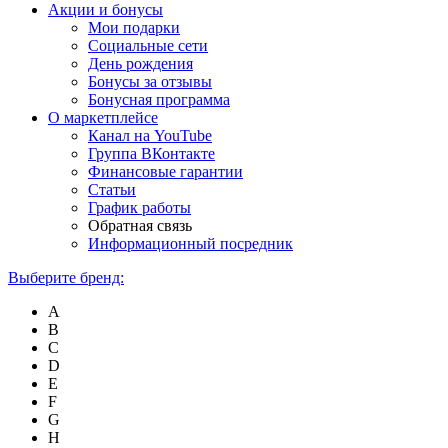
Акции и бонусы
Мои подарки
Социальные сети
День рождения
Бонусы за отзывы
Бонусная программа
О маркетплейсе
Канал на YouTube
Группа ВКонтакте
Финансовые гарантии
Статьи
График работы
Обратная связь
Информационный посредник
Выберите бренд:
A
B
C
D
E
F
G
H