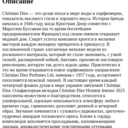
Описание
Christian Dior — это целая эпоха в мире моды и парфюмерии,
показатель высокого стиля и хорошего вкуса. История бренда
началась в 1946 году,
когда Кристиан Диор совместно с
Марселем Буссаком (на то время богатейшим
предпринимателем Франции) под своим именем открывает
модный дом. Секрет успеха компании кроется в желании
мастеров каждую женщину превратить в принцессу. В
послевоенной стране элегантные женские модели из
роскошного материала, который не стали экономить, с узкой
талией, расширенной юбкой, бантами, произвели настоящую
революцию, которую так долго ждали дамы. Практически в
это же время открывается новое парфюмерное направление
Christian Dior Perfumes Ltd, начиная с 1957 года, ассортимент
пополняется мужской линией. В настоящее время каждый
четвертый флакон духов в мире украшен эмблемой Christian
Dior. Ольфакторная мелодия Christian Dior Homme Intense 2025
наполнена мужеством и благородством, относится к
универсальной, идеально вписывается в атмосферу любого
времени года, гармонично дополняет дневной и вечерний
образ. Звучание начинается с суховато-сладковатых, цветочно-
пудровых аккордов тосканского ириса. Ближе к сердцу,
композиция заполняется прохладными, напоминающими
ландыш, анималистическими чувственными оттенками