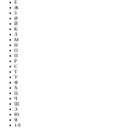
Е
Ж
З
И
Й
К
Л
М
Н
О
П
Р
С
Т
У
Ф
Х
Ц
Ч
Ш
Э
Ю
Я
1-9