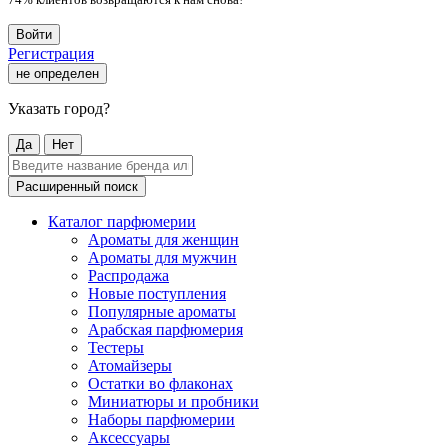
Войти
Регистрация
не определен
Указать город?
Да
Нет
Расширенный поиск
Каталог парфюмерии
Ароматы для женщин
Ароматы для мужчин
Распродажа
Новые поступления
Популярные ароматы
Арабская парфюмерия
Тестеры
Атомайзеры
Остатки во флаконах
Миниатюры и пробники
Наборы парфюмерии
Аксессуары