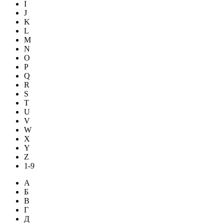
I
J
K
L
M
N
O
P
Q
R
S
T
U
V
W
X
Y
Z
1-9
А
Б
В
Г
Д