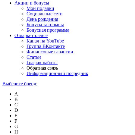
Акции и бонусы
Мои подарки
Социальные сети
День рождения
Бонусы за отзывы
Бонусная программа
О маркетплейсе
Канал на YouTube
Группа ВКонтакте
Финансовые гарантии
Статьи
График работы
Обратная связь
Информационный посредник
Выберите бренд:
A
B
C
D
E
F
G
H