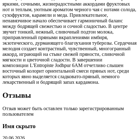
яркими, сочными, жизнерадостными аккордами фруктовых
нот и теплым, уютным ароматом черного чая с нотами солода,
сухофруктов, карамели и меда. Привлекательное,
ненавязчивое начало обеспечивает гармоничный баланс
между бодрящей свежестью и сочной сладостью. В центре
звучит тонкий, нежный, сливочный подтон молока,
приправленный пряными вкраплениями имбиря,
экзотического, дурманящего благоухания туберозы. Сердечная
мелодия создает контрастный, чувственный, многогранный
аккорд, играющий на стыке свежей пряности, сливочной
мягкости и цветочной сладости. В завершении
композиции L'Entropiste Jodhpur 6AM отчетливо слышен
восточный колорит ориентальной смеси пряных нот, среди
которых явно выделяется сладковато-пряный, немного
лекарственный и бодрящий запах кардамона.
Отзывы
Отзыв может быть оставлен только зарегистрированным
пользователем
Имя скрыто
20.06.2026