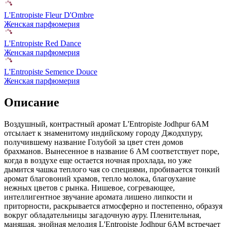
L'Entropiste Fleur D'Ombre
Женская парфюмерия
L'Entropiste Red Dance
Женская парфюмерия
L'Entropiste Semence Douce
Женская парфюмерия
Описание
Воздушный, контрастный аромат L'Entropiste Jodhpur 6AM
отсылает к знаменитому индийскому городу Джодхпуру,
получившему название Голубой за цвет стен домов
брахманов. Вынесенное в название 6 AM соответствует поре,
когда в воздухе еще остается ночная прохлада, но уже
дымится чашка теплого чая со специями, пробивается тонкий
аромат благовоний храмов, тепло молока, благоухание
нежных цветов с рынка. Нишевое, согревающее,
интеллигентное звучание аромата лишено липкости и
приторности, раскрывается атмосферно и постепенно, образуя
вокруг обладательницы загадочную ауру. Пленительная,
манящая, знойная мелодия L'Entropiste Jodhpur 6AM встречает