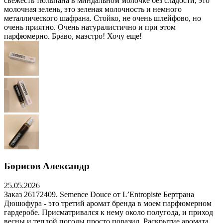
свежесть тюльпана в миндальном молочке без сладости, это
молочная зелень, это зеленая молочность и немного
металлического шафрана. Стойко, не очень шлейфово, но
очень приятно. Очень натуралистично и при этом
парфюмерно. Браво, маэстро! Хочу еще!
Борисов Александр
25.05.2026
Заказ 26172409. Semence Douce от L’Entropiste Бертрана
Дюшофура - это третий аромат бренда в моем парфюмерном
гардеробе. Присматривался к нему около полугода, и приход
весны и теплой погоды просто поразил. Раскрытие аромата