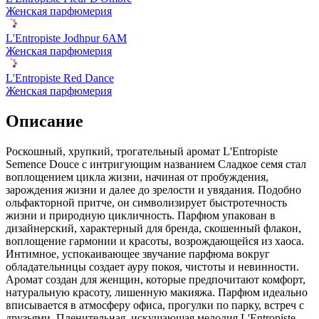
Женская парфюмерия
L'Entropiste Jodhpur 6AM
Женская парфюмерия
L'Entropiste Red Dance
Женская парфюмерия
Описание
Роскошный, хрупкий, трогательный аромат L'Entropiste
Semence Douce с интригующим названием Сладкое семя стал
воплощением цикла жизни, начиная от пробуждения,
зарождения жизни и далее до зрелости и увядания. Подобно
ольфакторной притче, он символизирует быстротечность
жизни и природную цикличность. Парфюм упакован в
дизайнерский, характерный для бренда, скошенный флакон,
воплощение гармонии и красоты, возрождающейся из хаоса.
Интимное, успокаивающее звучание парфюма вокруг
обладательницы создает ауру покоя, чистоты и невинности.
Аромат создан для женщин, которые предпочитают комфорт,
натуральную красоту, лишенную макияжа. Парфюм идеально
вписывается в атмосферу офиса, прогулки по парку, встреч с
друзьями. Пленительная, искушающая мелодия L'Entropiste