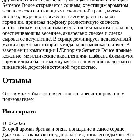
Semence Douce открывается сочным, хрустящим ароматом
зеленого сока с интонациями скошенной травы, мятых
листьев, огуречной свежести и легкой растительной
горчинки, придавая парфюму реалистичную свежесть
и прозрачным, водянистым очень тонким запахом тюльпана,
обеспечивающим весеннее, акварельно-свежее и слегка
сыроватое вступление. В сердце доминирует ненавязчивый,
мягкий ореховый колорит миндального молокасолирует В
завершении композиции L'Entropiste Semence Douce пряные,
кожаные, металлические вкраплениями шафрана формируют
гармоничный баланс между мягкой сливочной сладостью и
пикантной, дорогой восточной терпкостью.
Отзывы
Отзыв может быть оставлен только зарегистрированным
пользователем
Имя скрыто
10.07.2026
Второй аромат бренда и опять попадание в самое сердце.
Даже глаза закрываю от удовольствия, когда его вдыхаю. Это