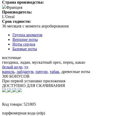
Страна производства:
Франция
Производитель:
L'Oreal
Срок годности:
36 месяцев с момента апробирования
Группа ароматов
Верхние ноты
Ноты сердца
Базовые ноты
восточные
гвоздика, ладан, мускатный орех, перец, какао
белый кедр
,
уд
ваниль
,
лабданум
,
пачули
,
табак
,
древесные ноты
300 БОНУСОВ
При первой установке приложения
ДОСТУПНО ДЛЯ СКАЧИВАНИЯ
Код товара:
521805
парфюмерная вода (edp)