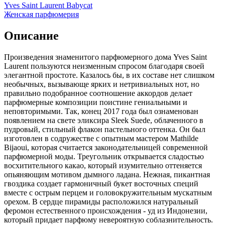
Yves Saint Laurent Babycat
Женская парфюмерия
Описание
Произведения знаменитого парфюмерного дома Yves Saint
Laurent пользуются неизменным спросом благодаря своей
элегантной простоте. Казалось бы,
в их составе нет слишком
необычных, вызывающе ярких и нетривиальных нот, но
правильно подобранное соотношение аккордов делает
парфюмерные композиции поистине гениальными и
неповторимыми. Так, конец 2017 года был ознаменован
появлением на свете эликсира Sleek Suede, облаченного в
пудровый, стильный флакон пастельного оттенка. Он был
изготовлен в содружестве с опытным мастером Mathilde
Bijaoui, которая считается законодательницей современной
парфюмерной моды. Треугольник открывается сладостью
восхитительного какао, который изумительно оттеняется
опьяняющим мотивом дымного ладана. Нежная, пикантная
гвоздика создает гармоничный букет восточных специй
вместе с острым перцем и головокружительным мускатным
орехом. В сердце пирамиды расположился натуральный
феромон естественного происхождения - уд из Индонезии,
который придает парфюму невероятную соблазнительность.