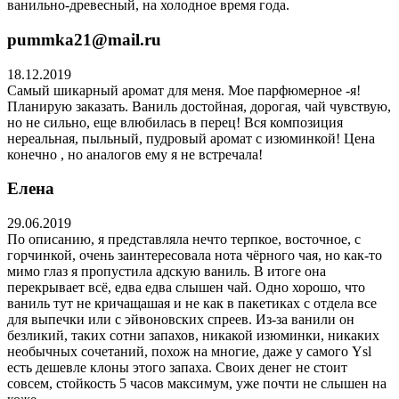
ванильно-древесный, на холодное время года.
pummka21@mail.ru
18.12.2019
Самый шикарный аромат для меня. Мое парфюмерное -я!
Планирую заказать. Ваниль достойная, дорогая, чай чувствую,
но не сильно, еще влюбилась в перец! Вся композиция
нереальная, пыльный, пудровый аромат с изюминкой! Цена
конечно , но аналогов ему я не встречала!
Елена
29.06.2019
По описанию, я представляла нечто терпкое, восточное, с
горчинкой, очень заинтересовала нота чёрного чая, но как-то
мимо глаз я пропустила адскую ваниль. В итоге она
перекрывает всё, едва едва слышен чай. Одно хорошо, что
ваниль тут не кричащашая и не как в пакетиках с отдела все
для выпечки или с эйвоновских спреев. Из-за ванили он
безликий, таких сотни запахов, никакой изюминки, никаких
необычных сочетаний, похож на многие, даже у самого Ysl
есть дешевле клоны этого запаха. Своих денег не стоит
совсем, стойкость 5 часов максимум, уже почти не слышен на