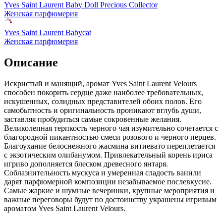
Yves Saint Laurent Baby Doll Precious Collector
Женская парфюмерия
Yves Saint Laurent Babycat
Женская парфюмерия
Описание
Искристый и манящий, аромат Yves Saint Laurent Velours
способен покорить сердце даже наиболее требовательных,
искушенных,
солидных представителей обоих полов. Его
самобытность и оригинальность проникают вглубь души,
заставляя пробудиться самые сокровенные желания.
Великолепная терпкость черного чая изумительно сочетается с
благородной пикантностью смеси розового и черного перцев.
Благоухание белоснежного жасмина витиевато переплетается
с экзотическим олибанумом. Привлекательный корень ириса
игриво дополняется блеском древесного янтаря.
Соблазнительность мускуса и умеренная сладость ванили
дарят парфюмерной композиции незабываемое послевкусие.
Самые жаркие и шумные вечеринки, крупные мероприятия и
важные переговоры будут по достоинству украшены игривым
ароматом Yves Saint Laurent Velours.