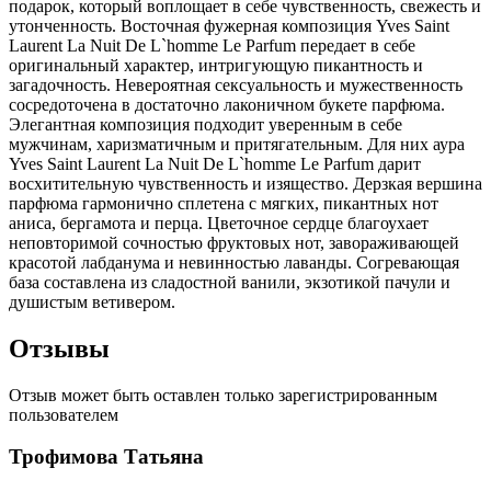
подарок, который воплощает в себе чувственность, свежесть и
утонченность. Восточная фужерная композиция Yves Saint
Laurent La Nuit De L`homme Le Parfum передает в себе
оригинальный характер, интригующую пикантность и
загадочность. Невероятная сексуальность и мужественность
сосредоточена в достаточно лаконичном букете парфюма.
Элегантная композиция подходит уверенным в себе
мужчинам, харизматичным и притягательным. Для них аура
Yves Saint Laurent La Nuit De L`homme Le Parfum дарит
восхитительную чувственность и изящество. Дерзкая вершина
парфюма гармонично сплетена с мягких, пикантных нот
аниса, бергамота и перца. Цветочное сердце благоухает
неповторимой сочностью фруктовых нот, завораживающей
красотой лабданума и невинностью лаванды. Согревающая
база составлена из сладостной ванили, экзотикой пачули и
душистым ветивером.
Отзывы
Отзыв может быть оставлен только зарегистрированным
пользователем
Трофимова Татьяна