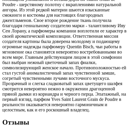
Poudre - шерстяному полотну с вкраплениями натуральной
ангоры. Из этой редкой материи шьются изысканные
смокинги и костюмы для настоящих благородных
джентльменов. Свое второе рождение ткань получила
благодаря гениальному создателю марки - талантливому Иву
Сен Лорану, а парфюмеры компании воплотили ее характер в
своей ароматической композиции. Ответственная миссия
создателя картины была доверена молодому и подающему
огромные надежды парфюмеру Quentin Bisch, чьи работы в
мгновение ока становятся невероятно востребованными во
всем мире. Главным действующим лицом в этой симфонии
был выбран нежный цветочный запах фиалки,
символизирующий женское начало. Противоположностью ей
стал густой анималистичный запах чувственной замши,
согретый чувственными лучами восточного мускуса.
Прозрачный и слегка сладковатый запах цветущего шалфея
смотрится невероятно нежно в окружении драгоценной
пряной дымки из кориандра и черного перца. Эпатажный, на
первый взгляд, парфюм Yves Saint Laurent Grain de Poudre в
реальности оказывается невероятно гармоничным и
целостным, как и его роскошный владелец.
Отзывы