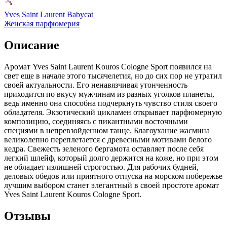
Yves Saint Laurent Babycat
Женская парфюмерия
Описание
Аромат Yves Saint Laurent Kouros Cologne Sport появился на
свет еще в начале этого тысячелетия,
но до сих пор не утратил
своей актуальности. Его ненавязчивая утонченность
приходится по вкусу мужчинам из разных уголков планеты,
ведь именно она способна подчеркнуть чувство стиля своего
обладателя. Экзотический цикламен открывает парфюмерную
композицию, соединяясь с пикантными восточными
специями в непревзойденном танце. Благоухание жасмина
великолепно переплетается с древесными мотивами белого
кедра. Свежесть зеленого бергамота оставляет после себя
легкий шлейф, который долго держится на коже, но при этом
не обладает излишней строгостью. Для рабочих будней,
деловых обедов или приятного отпуска на морском побережье
лучшим выбором станет элегантный в своей простоте аромат
Yves Saint Laurent Kouros Cologne Sport.
Отзывы