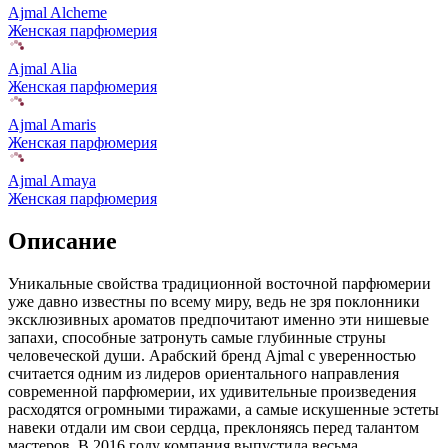
Ajmal Alcheme
Женская парфюмерия
Ajmal Alia
Женская парфюмерия
Ajmal Amaris
Женская парфюмерия
Ajmal Amaya
Женская парфюмерия
Описание
Уникальные свойства традиционной восточной парфюмерии
уже давно известны по всему миру,
ведь не зря поклонники
эксклюзивных ароматов предпочитают именно эти нишевые
запахи, способные затронуть самые глубинные струны
человеческой души. Арабский бренд Ajmal с уверенностью
считается одним из лидеров ориентального направления
современной парфюмерии, их удивительные произведения
расходятся огромными тиражами, а самые искушенные эстеты
навеки отдали им свои сердца, преклоняясь перед талантом
мастеров. В 2016 году компания выпустила весьма