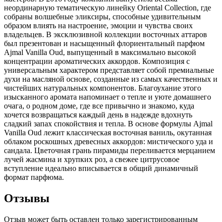
неординарную тематическую линейку Oriental Collection, где
собраны волшебные эликсиры, способные удивительным
образом влиять на настроение, эмоции и чувства своих
владельцев. В эксклюзивной коллекции восточных аттаров
был презентован и насыщенный флориентальный парфюм
Ajmal Vanilla Oud, выпущенный в максимально высокой
концентрации ароматических аккордов. Композиция с
универсальным характером представляет собой премиальные
духи на масляной основе, созданные из самых качественных и
чистейших натуральных компонентов. Благоухание этого
изысканного аромата напоминает о тепле и уюте домашнего
очага, о родном доме, где все привычно и знакомо, куда
хочется возвращаться каждый день в надежде вдохнуть
сладкий запах спокойствия и тепла. В основе формулы Ajmal
Vanilla Oud лежит классическая восточная ваниль, окутанная
облаком роскошных древесных аккордов: мистического уда и
сандала. Цветочная грань пирамиды переливается мерцанием
лучей жасмина и хрупких роз, а свежее цитрусовое
вступление идеально вписывается в общий динамичный
формат парфюма.
Отзывы
Отзыв может быть оставлен только зарегистрированным