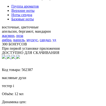
Группа ароматов
Верхние ноты
Ноты сердца
Базовые ноты
восточные, цветочные
апельсин, бергамот, мандарин
жасмин
,
роза
амбра
,
ваниль
,
мускус
,
сандал
,
уд
300 БОНУСОВ
При первой установке приложения
ДОСТУПНО ДЛЯ СКАЧИВАНИЯ
Код товара:
562387
масляные духи
тестер
i
Объём:
12 мл
Динамика цен: