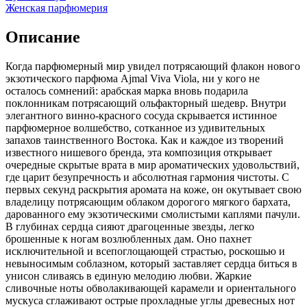
Женская парфюмерия
Описание
Когда парфюмерный мир увидел потрясающий флакон нового
экзотического парфюма Ajmal Viva Viola,
ни у кого не
осталось сомнений: арабская марка вновь подарила
поклонникам потрясающий ольфакторный шедевр. Внутри
элегантного винно-красного сосуда скрывается истинное
парфюмерное волшебство, сотканное из удивительных
запахов таинственного Востока. Как и каждое из творений
известного нишевого бренда, эта композиция открывает
очередные скрытые врата в мир ароматических удовольствий,
где царит безупречность и абсолютная гармония чистоты. С
первых секунд раскрытия аромата на коже, он окутывает свою
владелицу потрясающим облаком дорогого мягкого бархата,
дарованного ему экзотическими смолистыми каплями пачули.
В глубинах сердца сияют драгоценные звезды, легко
брошенные к ногам возлюбленных дам. Оно пахнет
исключительной и всепоглощающей страстью, роскошью и
невыносимым соблазном, который заставляет сердца биться в
унисон сливаясь в единую мелодию любви. Жаркие
сливочные ноты обволакивающей карамели и ориентального
мускуса сглаживают острые прохладные углы древесных нот