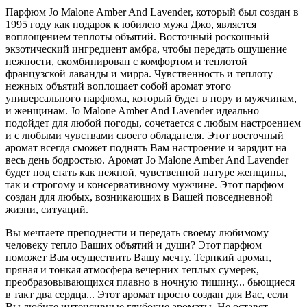
Парфюм Jo Malone Amber And Lavender, который был создан в
1995 году как подарок к юбилею мужа Джо,
является
воплощением теплоты объятий. Восточный роскошный
экзотический ингредиент амбра, чтобы передать ощущение
нежности, скомбинирован с комфортом и теплотой
французской лаванды и мирра. Чувственность и теплоту
нежных объятий воплощает собой аромат этого
универсального парфюма, который будет в пору и мужчинам,
и женщинам. Jo Malone Amber And Lavender идеально
подойдет для любой погоды, сочетается с любым настроением
и с любыми чувствами своего обладателя. Этот восточный
аромат всегда сможет поднять Вам настроение и зарядит на
весь день бодростью. Аромат Jo Malone Amber And Lavender
будет под стать как нежной, чувственной натуре женщины,
так и строгому и консервативному мужчине. Этот парфюм
создан для любых, возникающих в Вашей повседневной
жизни, ситуаций.
Вы мечтаете преподнести и передать своему любимому
человеку тепло Ваших объятий и души? Этот парфюм
поможет Вам осуществить Вашу мечту. Терпкий аромат,
пряная и тонкая атмосфера вечерних теплых сумерек,
преобразовывающихся плавно в ночную тишину... бьющиеся
в такт два сердца... Этот аромат просто создан для Вас, если
Вы любите интенсивные глубокие ароматы. Не оставят