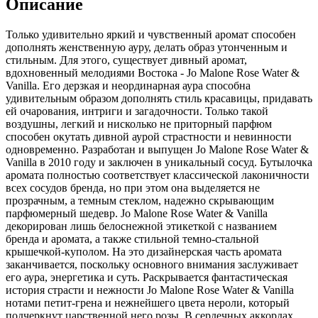
Описание
Только удивительно яркий и чувственный аромат способен
дополнять женственную ауру, делать образ утонченным и
стильным. Для этого, существует дивный аромат,
вдохновенный мелодиями Востока - Jo Malone Rose Water &
Vanilla. Его дерзкая и неординарная аура способна
удивительным образом дополнять стиль красавицы, придавать
ей очарования, интриги и загадочности. Только такой
воздушны, легкий и нисколько не приторный парфюм
способен окутать дивной аурой страстности и невинности
одновременно. Разработан и выпущен Jo Malone Rose Water &
Vanilla в 2010 году и заключен в уникальный сосуд. Бутылочка
аромата полностью соответствует классической лаконичности
всех сосудов бренда, но при этом она выделяется не
прозрачным, а темным стеклом, надежно скрывающим
парфюмерный шедевр. Jo Malone Rose Water & Vanilla
декорирован лишь белоснежной этикеткой с названием
бренда и аромата, а также стильной темно-стальной
крышечкой-куполом. На это дизайнерская часть аромата
заканчивается, поскольку основного внимания заслуживает
его аура, энергетика и суть. Раскрывается фантастическая
история страсти и нежности Jo Malone Rose Water & Vanilla
нотами петит-грена и нежнейшего цвета нероли, который
подчеркнут царственной него розы. В сердечных аккордах