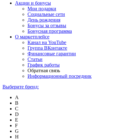
Акции и бонусы
Мои подарки
Социальные сети
День рождения
Бонусы за отзывы
Бонусная программа
О маркетплейсе
Канал на YouTube
Группа ВКонтакте
Финансовые гарантии
Статьи
График работы
Обратная связь
Информационный посредник
Выберите бренд:
A
B
C
D
E
F
G
H