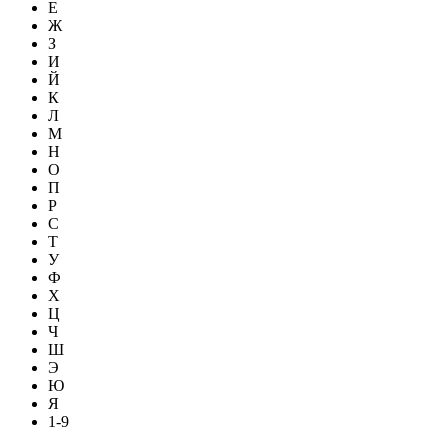
Е
Ж
З
И
Й
К
Л
М
Н
О
П
Р
С
Т
У
Ф
Х
Ц
Ч
Ш
Э
Ю
Я
1-9