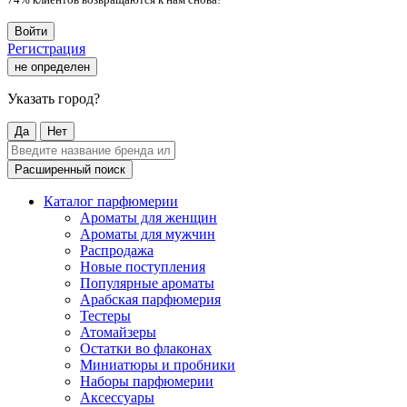
Войти
Регистрация
не определен
Указать город?
Да
Нет
Расширенный поиск
Каталог парфюмерии
Ароматы для женщин
Ароматы для мужчин
Распродажа
Новые поступления
Популярные ароматы
Арабская парфюмерия
Тестеры
Атомайзеры
Остатки во флаконах
Миниатюры и пробники
Наборы парфюмерии
Аксессуары