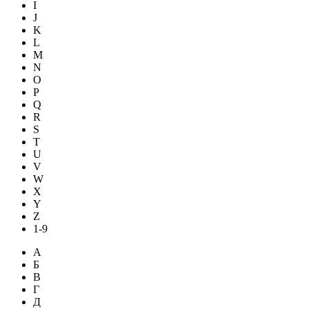
I
J
K
L
M
N
O
P
Q
R
S
T
U
V
W
X
Y
Z
1-9
А
Б
В
Г
Д