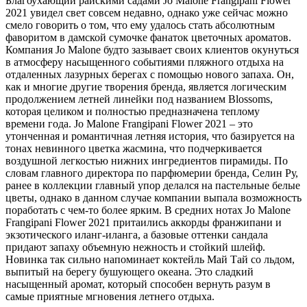
Благоухающий райскими садами Jo Malone Frangipani Flower
2021 увидел свет совсем недавно, однако уже сейчас можно
смело говорить о том,
что ему удалось стать абсолютным
фаворитом в дамской сумочке фанаток цветочных ароматов.
Компания Jo Malone будто зазывает своих клиентов окунуться
в атмосферу насыщенного событиями пляжного отдыха на
отдаленных лазурных берегах с помощью нового запаха. Он,
как и многие другие творения бренда, является логическим
продолжением летней линейки под названием Blossoms,
которая целиком и полностью предназначена теплому
времени года. Jo Malone Frangipani Flower 2021 – это
утонченная и романтичная летняя история, что базируется на
тонах невинного цветка жасмина, что подчеркивается
воздушной легкостью нижних ингредиентов пирамиды. По
словам главного директора по парфюмерии бренда, Селин Ру,
ранее в коллекции главный упор делался на пастельные белые
цветы, однако в данном случае компании выпала возможность
поработать с чем-то более ярким. В средних нотах Jo Malone
Frangipani Flower 2021 притаились аккорды франжипани и
экзотического иланг-иланга, а базовые оттенки сандала
придают запаху объемную нежность и стойкий шлейф.
Новинка так сильно напоминает коктейль Май Тай со льдом,
выпитый на берегу бушующего океана. Это сладкий
насыщенный аромат, который способен вернуть разум в
самые приятные мгновения летнего отдыха.