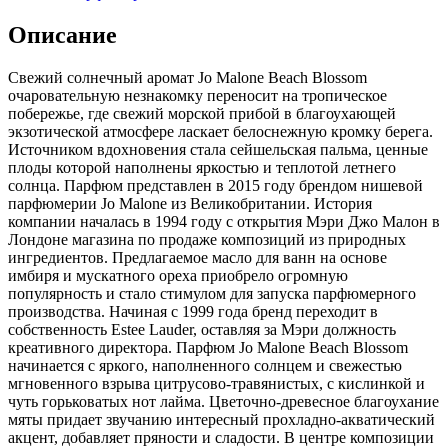
Описание
Свежий солнечный аромат Jo Malone Beach Blossom
очаровательную незнакомку переносит на тропическое
побережье,
где свежий морской прибой в благоухающей
экзотической атмосфере ласкает белоснежную кромку берега.
Источником вдохновения стала сейшельская пальма, ценные
плоды которой наполнены яркостью и теплотой летнего
солнца. Парфюм представлен в 2015 году брендом нишевой
парфюмерии Jo Malone из Великобритании. История
компании началась в 1994 году с открытия Мэри Джо Малон в
Лондоне магазина по продаже композиций из природных
ингредиентов. Предлагаемое масло для ванн на основе
имбиря и мускатного ореха приобрело огромную
популярность и стало стимулом для запуска парфюмерного
производства. Начиная с 1999 года бренд переходит в
собственность Estee Lauder, оставляя за Мэри должность
креативного директора. Парфюм Jo Malone Beach Blossom
начинается с яркого, наполненного солнцем и свежестью
мгновенного взрыва цитрусово-травянистых, с кислинкой и
чуть горьковатых нот лайма. Цветочно-древесное благоухание
мяты придает звучанию интересный прохладно-акватический
акцент, добавляет пряности и сладости. В центре композиции