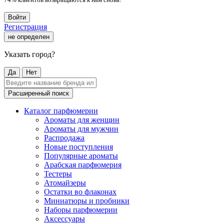
Войти
Регистрация
не определен
Указать город?
Да
Нет
Расширенный поиск
Каталог парфюмерии
Ароматы для женщин
Ароматы для мужчин
Распродажа
Новые поступления
Популярные ароматы
Арабская парфюмерия
Тестеры
Атомайзеры
Остатки во флаконах
Миниатюры и пробники
Наборы парфюмерии
Аксессуары