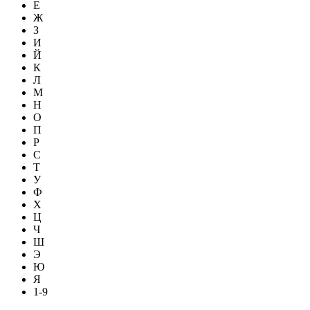
Е
Ж
З
И
Й
К
Л
М
Н
О
П
Р
С
Т
У
Ф
Х
Ц
Ч
Ш
Э
Ю
Я
1-9