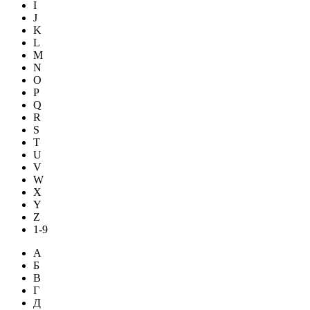
I
J
K
L
M
N
O
P
Q
R
S
T
U
V
W
X
Y
Z
1-9
А
Б
В
Г
Д