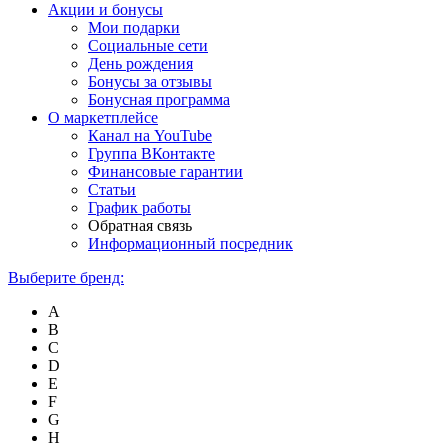
Акции и бонусы
Мои подарки
Социальные сети
День рождения
Бонусы за отзывы
Бонусная программа
О маркетплейсе
Канал на YouTube
Группа ВКонтакте
Финансовые гарантии
Статьи
График работы
Обратная связь
Информационный посредник
Выберите бренд:
A
B
C
D
E
F
G
H