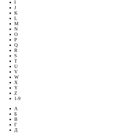
I
J
K
L
M
N
O
P
Q
R
S
T
U
V
W
X
Y
Z
1-9
А
Б
В
Г
Д