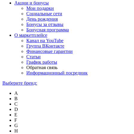
Акции и бонусы
Мои подарки
Социальные сети
День рождения
Бонусы за отзывы
Бонусная программа
О маркетплейсе
Канал на YouTube
Группа ВКонтакте
Финансовые гарантии
Статьи
График работы
Обратная связь
Информационный посредник
Выберите бренд:
A
B
C
D
E
F
G
H