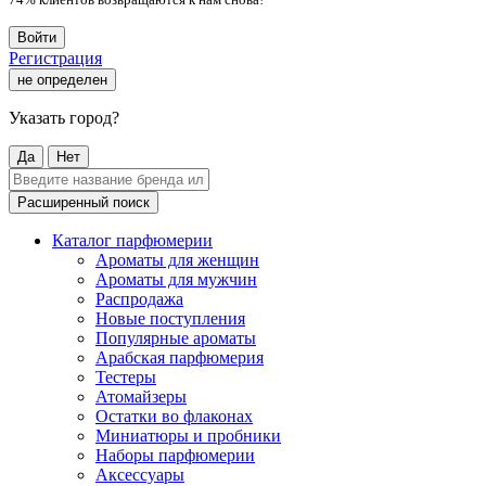
Войти
Регистрация
не определен
Указать город?
Да
Нет
Расширенный поиск
Каталог парфюмерии
Ароматы для женщин
Ароматы для мужчин
Распродажа
Новые поступления
Популярные ароматы
Арабская парфюмерия
Тестеры
Атомайзеры
Остатки во флаконах
Миниатюры и пробники
Наборы парфюмерии
Аксессуары