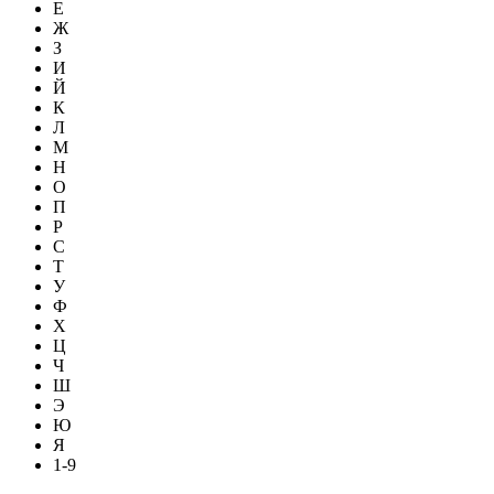
Е
Ж
З
И
Й
К
Л
М
Н
О
П
Р
С
Т
У
Ф
Х
Ц
Ч
Ш
Э
Ю
Я
1-9